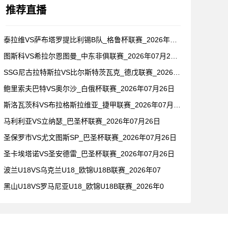
推荐直播
泰拉维VS萨布塔罗提比利锡B队_格鲁杯联赛_2026年07月
图斯科VS希拉尔恩图曼_中东非俱联赛_2026年07月26日
SSG尼古拉特斯拉VS比尔斯特茨瓦克_德戊联赛_2026年0
鲍里索夫巴特VS奥尔沙_白俄杯联赛_2026年07月26日
斯洛瓦茨科VS布拉格斯拉维亚_捷甲联赛_2026年07月26
马利利亚VS立纳瑟_巴圣杯联赛_2026年07月26日
圣保罗市VS尤文图斯SP_巴圣杯联赛_2026年07月26日
圣卡埃塔诺VS圣安德雷_巴圣杯联赛_2026年07月26日
波兰U18VS乌克兰U18_欧锦U18B联赛_2026年07
黑山U18VS罗马尼亚U18_欧锦U18B联赛_2026年0