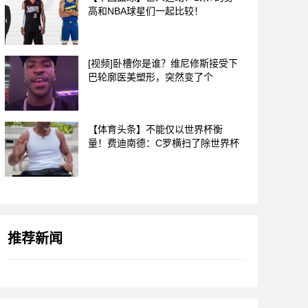
高和NBA球星们一起比较！
[视频]卧槽你是谁？维尼修斯接受下
巴轮廓医美塑形，突然变了个
【体育头条】不能仅以世界杯衡
量！费迪南德：C罗横扫了除世界杯
推荐新闻