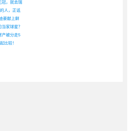
无冠，就去瑞
呼的人，正诋
埃迪豪献上鲜
的当家球星？
财产被分走5
一起比较！